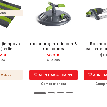
TADO
cojín apoya
rociador giratorio con 3
Rociador
 jardín
rociadores
oscilante c
490
$8.990
$19
990
$10.990
TALLES
AGREGAR AL CARRO
AGREGA
Comprar ahora
Compra