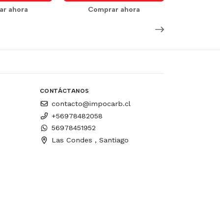
r ahora
Comprar ahora
CONTÁCTANOS
contacto@impocarb.cl
+56978482058
56978451952
Las Condes , Santiago