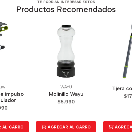
TE PODRÍAN INTERESAR ESTOS
Productos Recomendados
ouw
WAYU
Tijera c
de impulso
Molinillo Wayu
$17
gulador
$5.990
990
 AL CARRO
AGREGAR AL CARRO
AGREGA