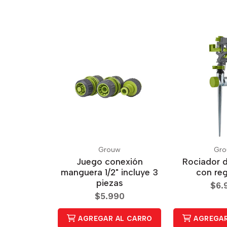
Grouw
Gr
Juego conexión
Rociador 
manguera 1/2" incluye 3
con re
piezas
$6.
$5.990
AGREGAR AL CARRO
AGREGAR