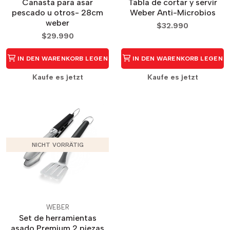
Canasta para asar
Tabla de cortar y servir
pescado u otros- 28cm
Weber Anti-Microbios
weber
$32.990
$29.990
IN DEN WARENKORB LEGEN
IN DEN WARENKORB LEGEN
Kaufe es jetzt
Kaufe es jetzt
NICHT VORRÄTIG
WEBER
Set de herramientas
asado Premium 2 piezas