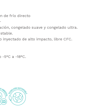
n de frío directo
+
ración, congelado suave y congelado ultra.
stable.
o inyectado de alto impacto, libre CFC.
 -5°C a -18°C.