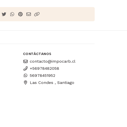
CONTÁCTANOS
contacto@impocarb.cl
+56978482058
56978451952
Las Condes , Santiago