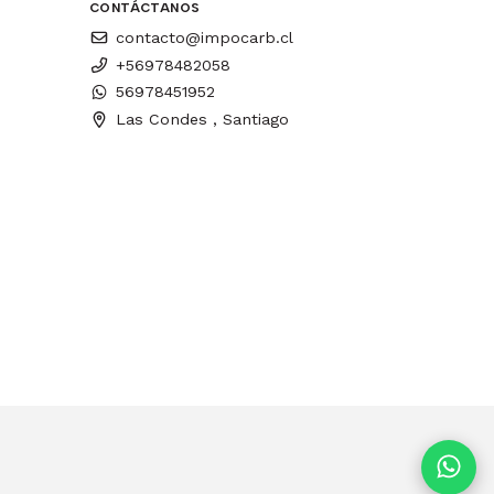
CONTÁCTANOS
contacto@impocarb.cl
+56978482058
56978451952
Las Condes , Santiago