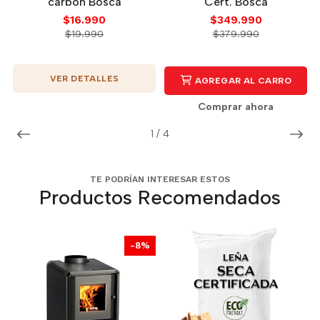
carbón Bosca
Cert. Bosca
$16.990
$349.990
$19.990
$379.990
VER DETALLES
AGREGAR AL CARRO
Comprar ahora
1
/
4
TE PODRÍAN INTERESAR ESTOS
Productos Recomendados
-8%