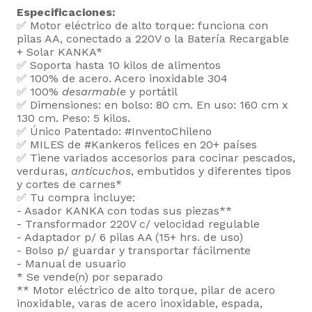
Especificaciones:
✅ Motor eléctrico de alto torque: funciona con
pilas AA, conectado a 220V o la Batería Recargable
+ Solar KANKA*
✅ Soporta hasta 10 kilos de alimentos
✅ 100% de acero. Acero inoxidable 304
✅ 100%
desarmable
y portátil
✅ Dimensiones: en bolso: 80 cm. En uso: 160 cm x
130 cm. Peso: 5 kilos.
✅ Único Patentado: #InventoChileno
✅ MILES de #Kankeros felices en 20+ países
✅ Tiene variados accesorios para cocinar pescados,
verduras,
anticuchos
, embutidos y diferentes tipos
y cortes de carnes*
✅ Tu compra incluye:
- Asador KANKA con todas sus piezas**
- Transformador 220V c/ velocidad regulable
- Adaptador p/ 6 pilas AA (15+ hrs. de uso)
- Bolso p/ guardar y transportar fácilmente
- Manual de usuario
* Se vende(n) por separado
** Motor eléctrico de alto torque, pilar de acero
inoxidable, varas de acero inoxidable, espada,