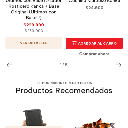
Ultimos con Base ! Asador
Cuchillo Multiuso Kanka
Rosticero Kanka + Base
$24.900
Original (Ultimos con
Base!!!)
$229.990
$259.990
VER DETALLES
AGREGAR AL CARRO
Comprar ahora
1
/
5
TE PODRÍAN INTERESAR ESTOS
Productos Recomendados