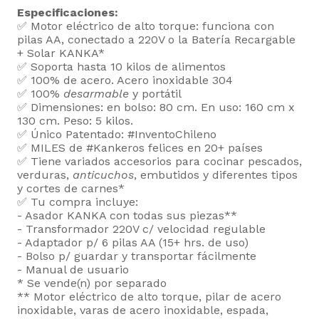
Especificaciones:
✅ Motor eléctrico de alto torque: funciona con
pilas AA, conectado a 220V o la Batería Recargable
+ Solar KANKA*
✅ Soporta hasta 10 kilos de alimentos
✅ 100% de acero. Acero inoxidable 304
✅ 100%
desarmable
y portátil
✅ Dimensiones: en bolso: 80 cm. En uso: 160 cm x
130 cm. Peso: 5 kilos.
✅ Único Patentado: #InventoChileno
✅ MILES de #Kankeros felices en 20+ países
✅ Tiene variados accesorios para cocinar pescados,
verduras,
anticuchos
, embutidos y diferentes tipos
y cortes de carnes*
✅ Tu compra incluye:
- Asador KANKA con todas sus piezas**
- Transformador 220V c/ velocidad regulable
- Adaptador p/ 6 pilas AA (15+ hrs. de uso)
- Bolso p/ guardar y transportar fácilmente
- Manual de usuario
* Se vende(n) por separado
** Motor eléctrico de alto torque, pilar de acero
inoxidable, varas de acero inoxidable, espada,