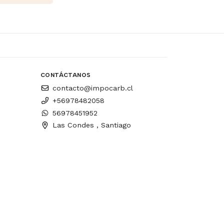
CONTÁCTANOS
contacto@impocarb.cl
+56978482058
56978451952
Las Condes , Santiago