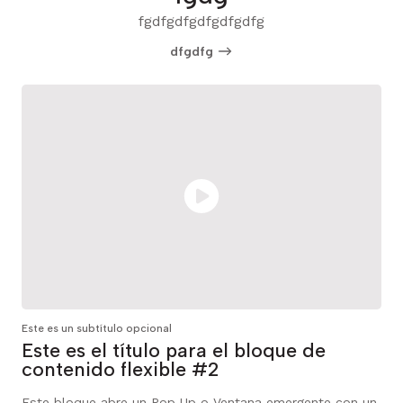
fgdfgdfgdfgdfgdfg
dfgdfg
Este es un subtítulo opcional
e
Este es el título para el bloque de
contenido flexible #3
e con un
Este bloque es meramente informativo ya que no se