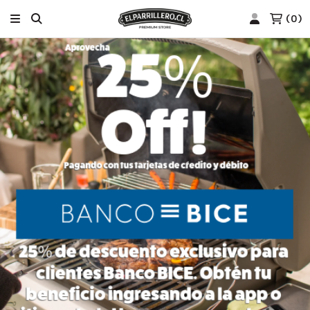
(
0
)