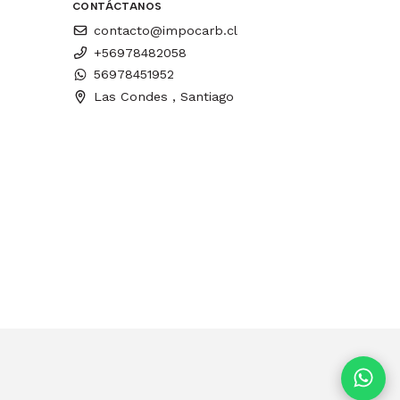
CONTÁCTANOS
contacto@impocarb.cl
+56978482058
56978451952
Las Condes , Santiago