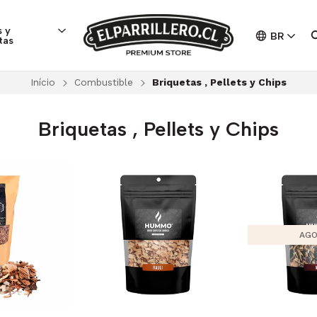
 y
BR
tas
Início
Combustible
Briquetas , Pellets y Chips
Briquetas , Pellets y Chips
AGO