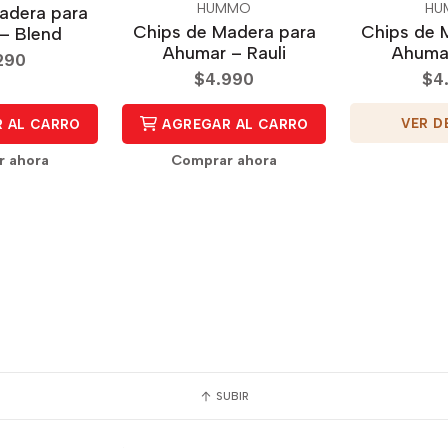
HUMMO
HU
adera para
Chips de Madera para
Chips de 
– Blend
Ahumar – Rauli
Ahumar
290
$4.990
$4
VER D
 AL CARRO
AGREGAR AL CARRO
r ahora
Comprar ahora
SUBIR