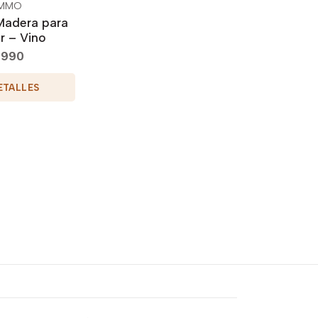
MMO
Madera para
 – Vino
.990
ETALLES