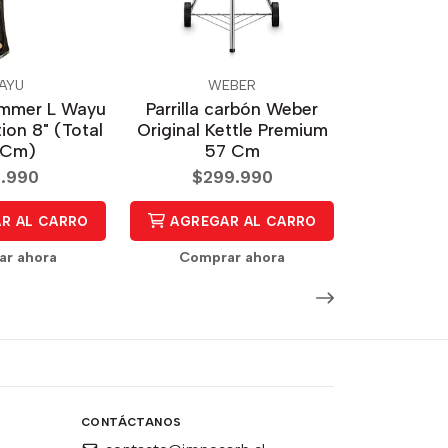
AYU
WEBER
ammer L Wayu
Parrilla carbón Weber
tion 8" (Total
Original Kettle Premium
 Cm)
57 Cm
.990
$299.990
R AL CARRO
AGREGAR AL CARRO
r ahora
Comprar ahora
CONTÁCTANOS