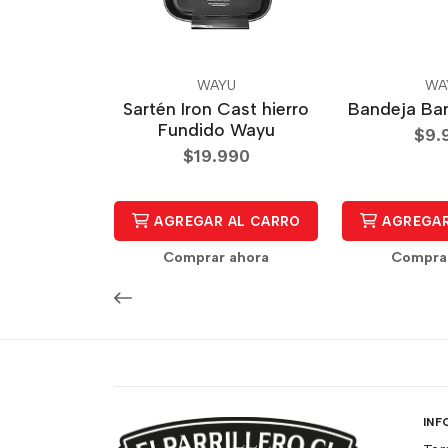
WAYU
WA
Sartén Iron Cast hierro
Bandeja B
Fundido Wayu
$9.
$19.990
AGREGAR AL CARRO
AGREGAR
Comprar ahora
Compra
INF