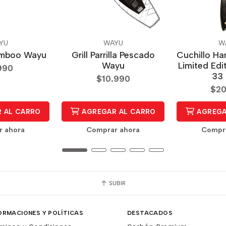
YU
WAYU
W
amboo Wayu
Grill Parrilla Pescado
Cuchillo H
Wayu
Limited Edi
990
33
$10.990
$20
 AL CARRO
AGREGAR AL CARRO
AGREGA
r ahora
Comprar ahora
Compra
SUBIR
ORMACIONES Y POLÍTICAS
DESTACADOS