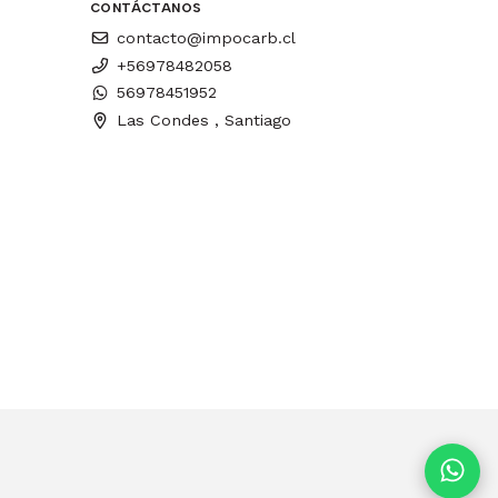
CONTÁCTANOS
contacto@impocarb.cl
+56978482058
56978451952
Las Condes , Santiago