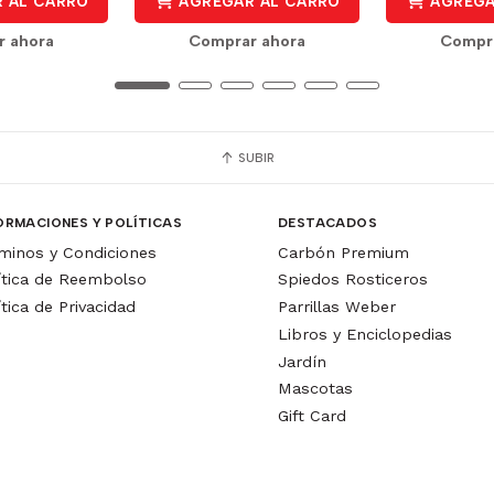
 AL CARRO
AGREGAR AL CARRO
AGREGA
r ahora
Comprar ahora
Compra
SUBIR
ORMACIONES Y POLÍTICAS
DESTACADOS
minos y Condiciones
Carbón Premium
ítica de Reembolso
Spiedos Rosticeros
ítica de Privacidad
Parrillas Weber
Libros y Enciclopedias
Jardín
Mascotas
Gift Card