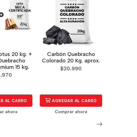
ptus 20 kg. +
Carbón Quebracho
Quebracho
Colorado 20 Kg. aprox.
mium 15 kg.
$20.990
.970
R AL CARRO
AGREGAR AL CARRO
r ahora
Comprar ahora