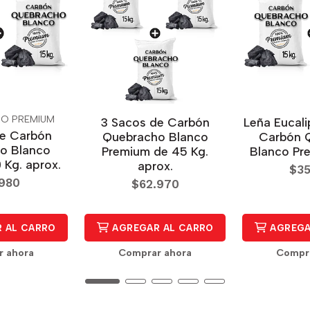
RO PREMIUM
3 Sacos de Carbón
Leña Eucali
de Carbón
Quebracho Blanco
Carbón 
o Blanco
Premium de 45 Kg.
Blanco Pre
 Kg. aprox.
aprox.
$35
.980
$62.970
 AL CARRO
AGREGAR AL CARRO
AGREGA
r ahora
Comprar ahora
Compra