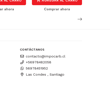
R AL CARRO
AGREGAR AL CARRO
r ahora
Comprar ahora
CONTÁCTANOS
contacto@impocarb.cl
+56978482058
56978451952
Las Condes , Santiago