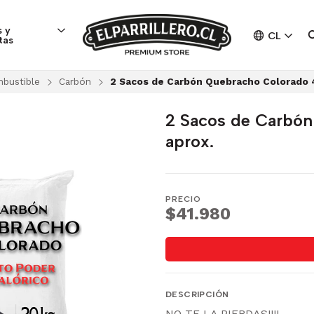
 y
CL
tas
bustible
Carbón
2 Sacos de Carbón Quebracho Colorado 4
2 Sacos de Carbón
aprox.
PRECIO
$41.980
DESCRIPCIÓN
NO TE LA PIERDAS!!!!