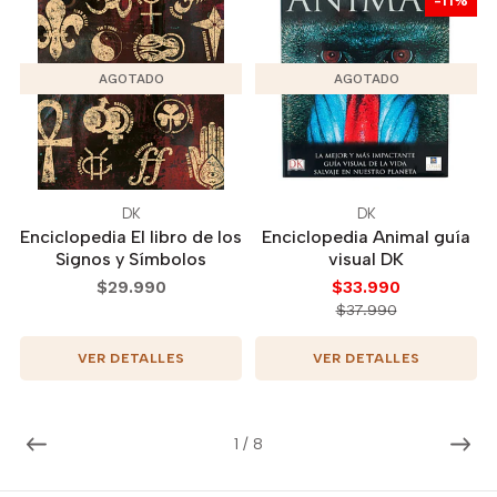
-11%
AGOTADO
AGOTADO
DK
DK
Enciclopedia El libro de los
Enciclopedia Animal guía
Signos y Símbolos
visual DK
$29.990
$33.990
$37.990
VER DETALLES
VER DETALLES
1
/
8