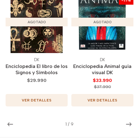
-11%
AGOTADO
AGOTADO
DK
DK
Enciclopedia El libro de los
Enciclopedia Animal guía
Signos y Símbolos
visual DK
$29.990
$33.990
$37.990
VER DETALLES
VER DETALLES
1
/
9