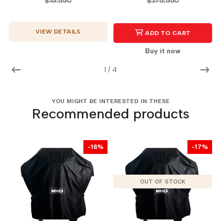
$19.990
$379.990
VIEW DETAILS
ADD TO CART
Buy it now
1
/
4
YOU MIGHT BE INTERESTED IN THESE
Recommended products
-18%
-17%
OUT OF STOCK