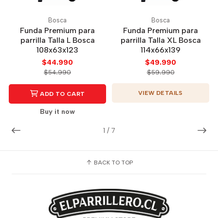
Bosca
Bosca
Funda Premium para
Funda Premium para
parrilla Talla L Bosca
parrilla Talla XL Bosca
108x63x123
114x66x139
$44.990
$49.990
$54.990
$59.990
VIEW DETAILS
ADD TO CART
Buy it now
1
/
7
BACK TO TOP