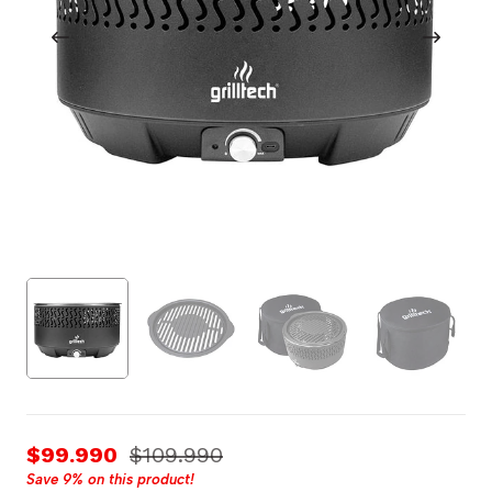
$99.990
$109.990
Save
9%
on this product!