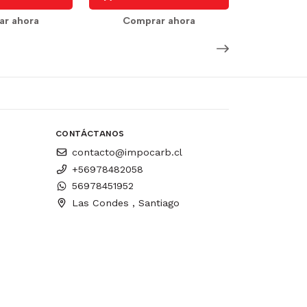
r ahora
Comprar ahora
CONTÁCTANOS
contacto@impocarb.cl
+56978482058
56978451952
Las Condes , Santiago