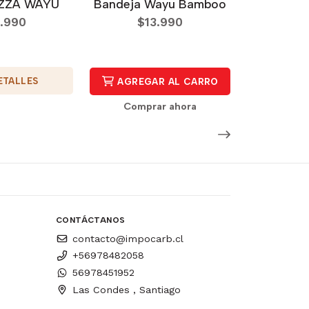
IZZA WAYU
Bandeja Wayu Bamboo
.990
$13.990
ETALLES
AGREGAR AL CARRO
Comprar ahora
CONTÁCTANOS
contacto@impocarb.cl
+56978482058
56978451952
Las Condes , Santiago