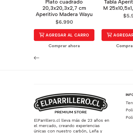
Plato cuadrado
Tabla Aperi
20,3x20,3x2,7 cm
M 25x10,5x
Aperitivo Madera Wayu
$5.
$6.990
AGREGAR AL CARRO
AGREGAR
Comprar ahora
Compra
INF
Ter
Pol
Pol
ElParrillero.cl lleva más de 23 años en
el mercado, creando experiencias
únicas con nuestro carbón, Leña y