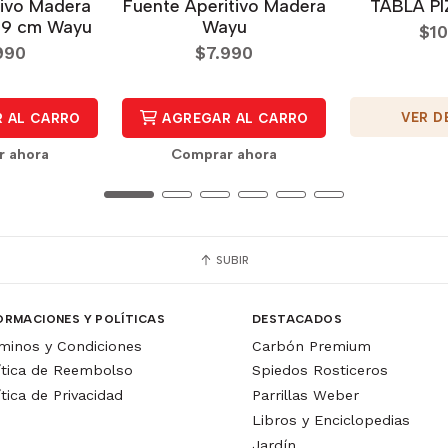
tivo Madera
Fuente Aperitivo Madera
TABLA P
1,9 cm Wayu
Wayu
$10
990
$7.990
VER D
 AL CARRO
AGREGAR AL CARRO
r ahora
Comprar ahora
SUBIR
ORMACIONES Y POLÍTICAS
DESTACADOS
minos y Condiciones
Carbón Premium
ítica de Reembolso
Spiedos Rosticeros
ítica de Privacidad
Parrillas Weber
Libros y Enciclopedias
Jardín