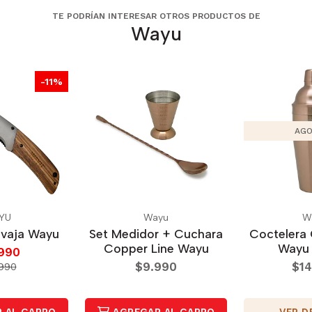
TE PODRÍAN INTERESAR OTROS PRODUCTOS DE
Wayu
-11%
AGO
YU
Wayu
W
avaja Wayu
Set Medidor + Cuchara
Coctelera 
Copper Line Wayu
Wayu 
.990
$9.990
$14
990
VER D