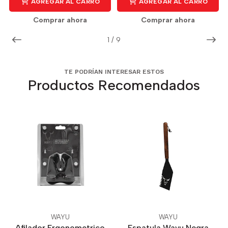
AGREGAR AL CARRO
AGREGAR AL CARRO
Comprar ahora
Comprar ahora
1
/
9
TE PODRÍAN INTERESAR ESTOS
Productos Recomendados
WAYU
WAYU
Afilador Ergonometrico
Espatula Wayu Negra