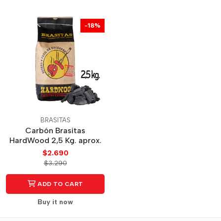
-18%
BRASITAS
Carbón Brasitas
HardWood 2,5 Kg. aprox.
$2.690
$3.290
ADD TO CART
Buy it now