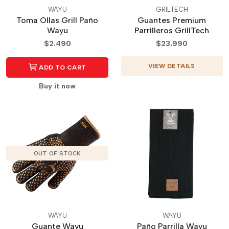
WAYU
GRILTECH
Toma Ollas Grill Paño
Guantes Premium
Wayu
Parrilleros GrillTech
$2.490
$23.990
VIEW DETAILS
ADD TO CART
Buy it now
OUT OF STOCK
WAYU
WAYU
Guante Wayu
Paño Parrilla Wayu