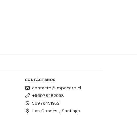
CONTÁCTANOS
contacto@impocarb.cl
+56978482058
56978451952
Las Condes , Santiago