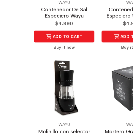
WAYU
WA
Contenedor De Sal
Contened
Especiero Wayu
Especiero 
$4.990
$4.
ADD TO CART
ADD 
Buy it now
Buy i
WAYU
WA
Molinillo con selector
Mortero Gr