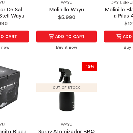
YU
WAYU
DAY USEFU
or De Sal
Molinillo Wayu
Molinillo B
Stell Wayu
a Pilas 
$5.990
990
$12
TO CART
ADD TO CART
ADD 
t now
Buy it now
Buy 
-10%
OUT OF STOCK
YU
WAYU
anito Black
Spray Atomizador BBQ