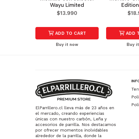
Wayu Limited
Editio
$13.990
$18
ADD TO CART
ADD 
Buy it now
Buy i
INF
Ter
Pol
Pol
ElParrillero.cl lleva más de 23 años en
el mercado, creando experiencias
únicas con nuestro carbón, Leña y
accesorios de parrilla. Nos destacamos
por ofrecer momentos inolvidables
alrededor de la parrilla, donde la