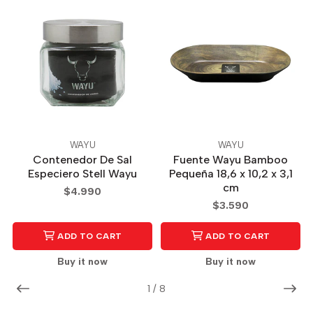
WAYU
WAYU
Contenedor De Sal
Fuente Wayu Bamboo
Especiero Stell Wayu
Pequeña 18,6 x 10,2 x 3,1
cm
$4.990
$3.590
ADD TO CART
ADD TO CART
Buy it now
Buy it now
1
/
8