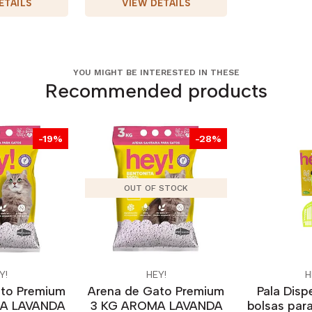
ETAILS
VIEW DETAILS
YOU MIGHT BE INTERESTED IN THESE
Recommended products
-19%
-28%
OUT OF STOCK
Y!
HEY!
H
ato Premium
Arena de Gato Premium
Pala Disp
MA LAVANDA
3 KG AROMA LAVANDA
bolsas par