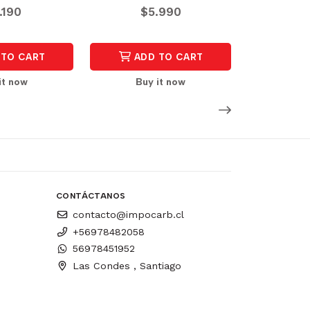
.190
$5.990
TO CART
ADD TO CART
it now
Buy it now
CONTÁCTANOS
contacto@impocarb.cl
+56978482058
56978451952
Las Condes , Santiago