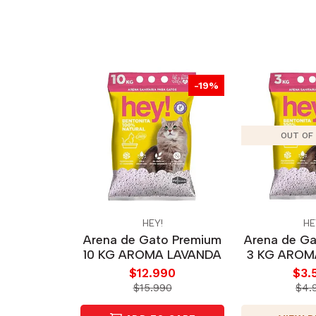
-19%
OUT OF
HEY!
HE
Arena de Gato Premium
Arena de G
10 KG AROMA LAVANDA
3 KG AROM
$12.990
$3.
$15.990
$4.