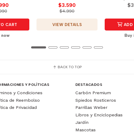
.990
$3.590
$3
990
$4.990
VIEW DETAILS
TO CART
ADD 
t now
Buy 
BACK TO TOP
ORMACIONES Y POLÍTICAS
DESTACADOS
minos y Condiciones
Carbón Premium
ítica de Reembolso
Spiedos Rosticeros
ítica de Privacidad
Parrillas Weber
Libros y Enciclopedias
Jardín
Mascotas