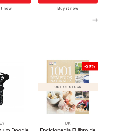
it now
Buy it now
-20%
OUT OF STOCK
EY!
DK
mium Doodle
Enciclopedia El libro de