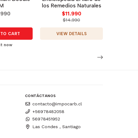
M
los Remedios Naturales
.990
$11.990
$14.990
VIEW DETAILS
TO CART
it now
CONTÁCTANOS
contacto@impocarb.cl
+56978482058
56978451952
Las Condes , Santiago