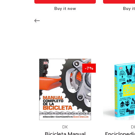
Buy it now
Buy i
-7%
DK
D
Bicicleta Manual
Enciclopedia