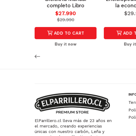
completo Libro
la econ
$27.990
$29
$29.990
ADD TO CART
ADD 
Buy it now
Buy i
INF
Ter
Pol
Pol
ElParrillero.cl lleva más de 23 años en
el mercado, creando experiencias
únicas con nuestro carbón, Leña y