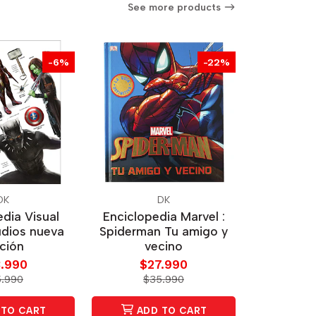
See more products
-6%
-22%
DK
DK
dia Visual
Enciclopedia Marvel :
udios nueva
Spiderman Tu amigo y
ción
vecino
.990
$27.990
.990
$35.990
TO CART
ADD TO CART