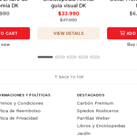
omía DK
guía visual DK
.990
$33.990
$6
$37.990
VIEW DETAILS
TO CART
ADD 
t now
Buy 
BACK TO TOP
ORMACIONES Y POLÍTICAS
DESTACADOS
minos y Condiciones
Carbón Premium
ítica de Reembolso
Spiedos Rosticeros
ítica de Privacidad
Parrillas Weber
Libros y Enciclopedias
Jardín