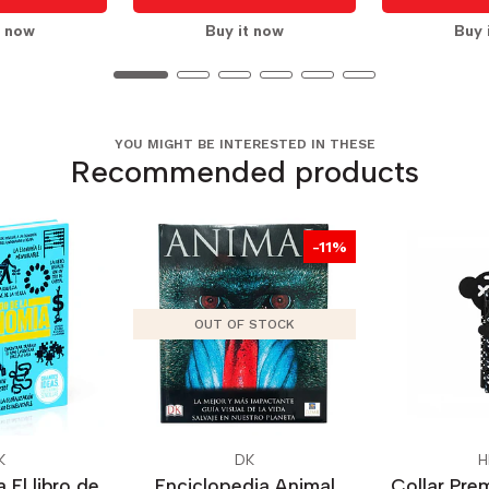
t now
Buy it now
Buy 
YOU MIGHT BE INTERESTED IN THESE
Recommended products
-11%
OUT OF STOCK
K
DK
H
 El libro de
Enciclopedia Animal
Collar Pre