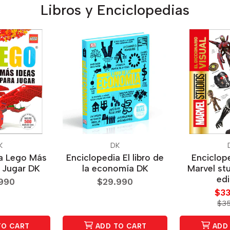
Libros y Enciclopedias
K
DK
ia Lego Más
Enciclopedia El libro de
Enciclope
a Jugar DK
la economía DK
Marvel st
edi
.990
$29.990
$33
$35
TO CART
ADD TO CART
ADD 