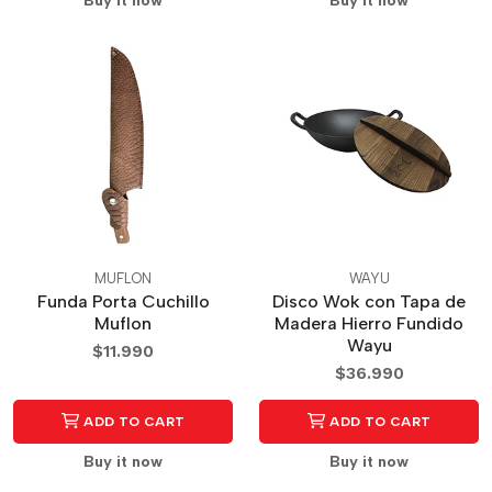
Buy it now
Buy it now
MUFLON
WAYU
Funda Porta Cuchillo
Disco Wok con Tapa de
Muflon
Madera Hierro Fundido
Wayu
$11.990
$36.990
ADD TO CART
ADD TO CART
Buy it now
Buy it now