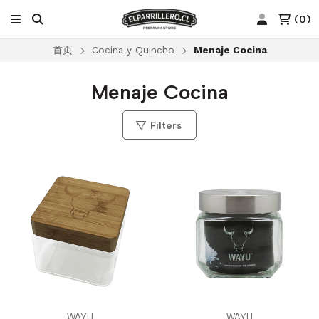
(
0
)
首页
Cocina y Quincho
Menaje Cocina
Menaje Cocina
Filters
WAYU
WAYU