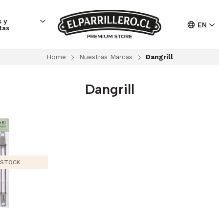
 y
EN
tas
Home
Nuestras Marcas
Dangrill
Dangrill
 STOCK