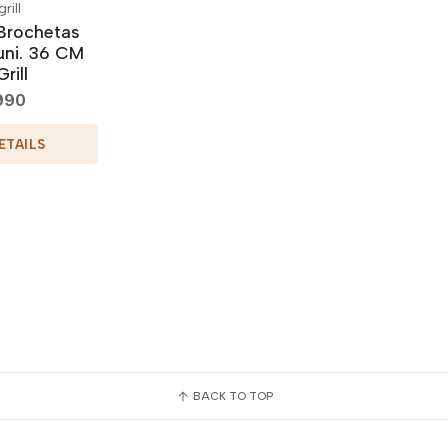
rill
Brochetas
uni. 36 CM
rill
990
ETAILS
BACK TO TOP