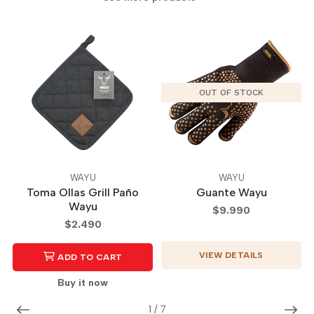
OUT OF STOCK
WAYU
WAYU
Toma Ollas Grill Paño
Guante Wayu
Wayu
$9.990
$2.490
VIEW DETAILS
ADD TO CART
Buy it now
1
/
7