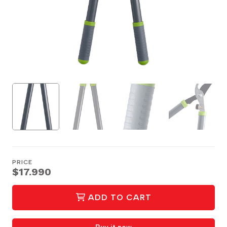
PRICE
$17.990
ADD TO CART
Buy it now