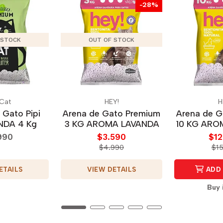
-28%
 STOCK
OUT OF STOCK
 Cat
HEY!
H
 Gato Pipi
Arena de Gato Premium
Arena de G
NDA 4 Kg
3 KG AROMA LAVANDA
10 KG ARO
990
$3.590
$12
$4.990
$1
ETAILS
VIEW DETAILS
ADD 
Buy 