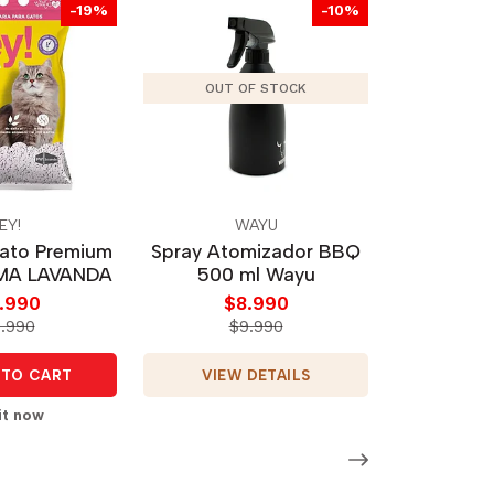
-19%
-10%
OUT OF STOCK
EY!
WAYU
ato Premium
Spray Atomizador BBQ
MA LAVANDA
500 ml Wayu
.990
$8.990
5.990
$9.990
VIEW DETAILS
TO CART
it now