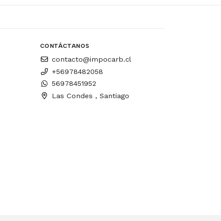
CONTÁCTANOS
contacto@impocarb.cl
+56978482058
56978451952
Las Condes , Santiago