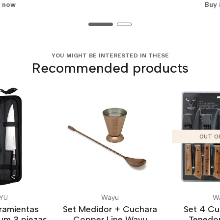
t now
Buy 
YOU MIGHT BE INTERESTED IN THESE
Recommended products
OUT O
YU
Wayu
W
rramientas
Set Medidor + Cuchara
Set 4 Cuc
um 3 piezas
Copper Line Wayu
Tenedo