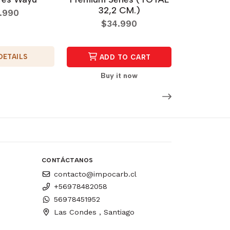
32,2 CM.)
.990
$34.990
DETAILS
ADD TO CART
Buy it now
CONTÁCTANOS
contacto@impocarb.cl
+56978482058
56978451952
Las Condes , Santiago