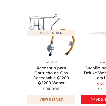
OUT OF STOCK
WEBER
we
Accesorio para
Cuchillo pa
Cartucho de Gas
Deluxe Web
Desechable Q1200
cm 
Q2200 Weber
$53
$34.990
$59
VIEW DETAILS
ADD 