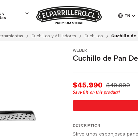
 y
EN
tas
erramientas
Cuchillos y Afiliadores
Cuchillos
Cuchillo de
WEBER
Cuchillo de Pan De
$45.990
$49.990
Save
8%
on this product!
DESCRIPTION
Sirve unos esponjosos panes