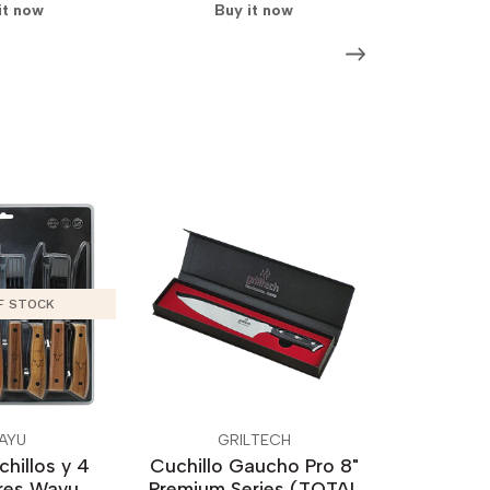
it now
Buy it now
F STOCK
AYU
GRILTECH
hillos y 4
Cuchillo Gaucho Pro 8"
res Wayu
Premium Series (TOTAL