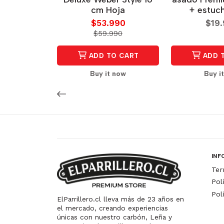
cm Hoja
+ estuc
$53.990
$19
$59.990
ADD TO CART
ADD 
Buy it now
Buy i
INF
Ter
Pol
Pol
ElParrillero.cl lleva más de 23 años en
el mercado, creando experiencias
únicas con nuestro carbón, Leña y