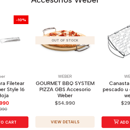
-10%
OUT OF STOCK
ber
WEBER
WE
ra Filetear
GOURMET BBQ SYSTEM
Canasta 
er Style 16
PIZZA GBS Accesorio
pescado u 
Hoja
Weber
we
.990
$54.990
$29
.990
VIEW DETAILS
TO CART
ADD 