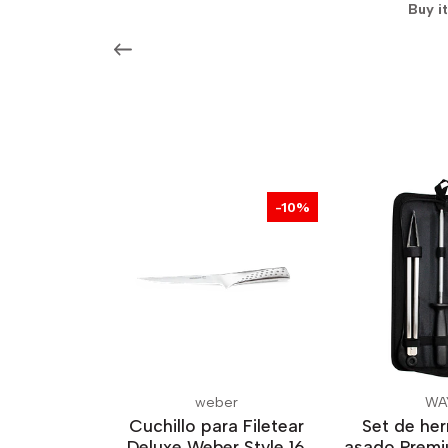
Buy i
-10%
weber
WA
Cuchillo para Filetear
Set de he
Deluxe Weber Style 16
asado Premi