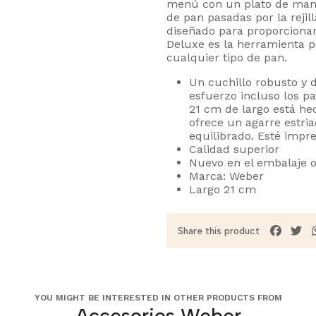
menú con un plato de mante
de pan pasadas por la rejil
diseñado para proporcionar
Deluxe es la herramienta 
cualquier tipo de pan.
Un cuchillo robusto y 
esfuerzo incluso los pa
21 cm de largo está hec
ofrece un agarre estri
equilibrado. Esté impr
Calidad superior
Nuevo en el embalaje or
Marca: Weber
Largo 21 cm
Share this product
YOU MIGHT BE INTERESTED IN OTHER PRODUCTS FROM
Accesorios Weber