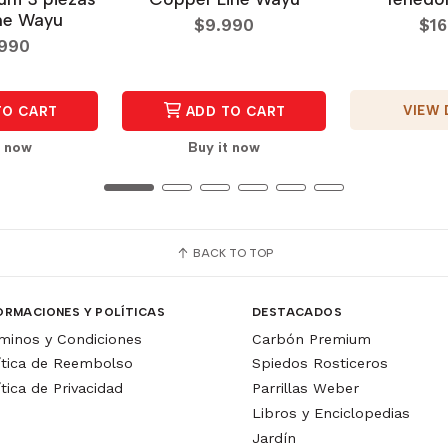
he Wayu
$9.990
$16
.990
VIEW 
TO CART
ADD TO CART
t now
Buy it now
BACK TO TOP
ORMACIONES Y POLÍTICAS
DESTACADOS
minos y Condiciones
Carbón Premium
ítica de Reembolso
Spiedos Rosticeros
ítica de Privacidad
Parrillas Weber
Libros y Enciclopedias
Jardín