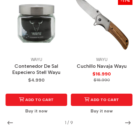
-11%
WAYU
WAYU
Contenedor De Sal
Cuchillo Navaja Wayu
Especiero Stell Wayu
$16.990
$4.990
$18.990
ADD TO CART
ADD TO CART
Buy it now
Buy it now
1
/
9