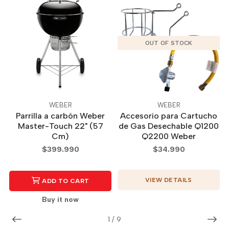
OUT OF STOCK
WEBER
WEBER
Parrilla a carbón Weber
Accesorio para Cartucho
Master-Touch 22" (57
de Gas Desechable Q1200
Cm)
Q2200 Weber
$399.990
$34.990
VIEW DETAILS
ADD TO CART
Buy it now
1
/
9